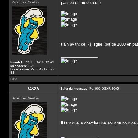
Advanced Member
passée en mode route
train avant de R1, ligne, pot de 1000 en p
_________________
Inscrit le:
05 Jan 2010, 15:02
Messages:
2931
Localisation:
Pau 64 - Langon
33
Haut
CXXV
Sujet du message:
Re: 600 GSXR 2005
Advanced Member
il faut que je cherche une solution pour c
_________________