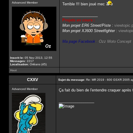
Advanced Member
Terrible !!! bien joué mec
_________________
Projets en cours :
Mon projet ER6 Street/Piste
:
viewtopic
Mon projet XJ600 Streetfighter
:
viewtop
Ma page Facebook :
Ozz Moto Concept
Inscrit le:
05 Nov 2013, 12:55
Messages:
2217
Localisation:
Orléans (45)
Haut
CXXV
Sujet du message:
Re: MR 2019 - 600 GSXR 2005 a
Advanced Member
Ça fait du bien de l'entendre craquer aprè
_________________