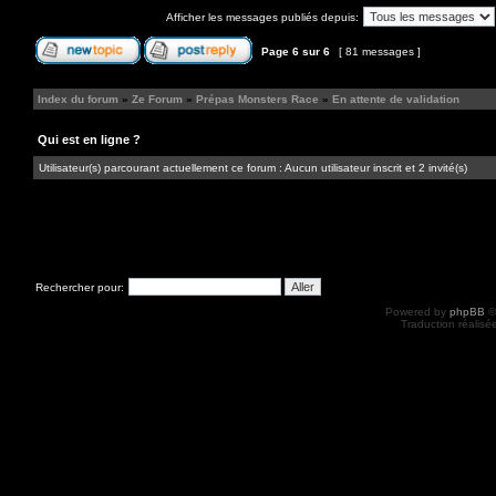
Afficher les messages publiés depuis:
Page
6
sur
6
[ 81 messages ]
Index du forum
»
Ze Forum
»
Prépas Monsters Race
»
En attente de validation
Qui est en ligne ?
Utilisateur(s) parcourant actuellement ce forum : Aucun utilisateur inscrit et 2 invité(s)
Rechercher pour:
Powered by
phpBB
©
Traduction réalisé