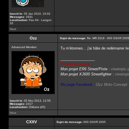
Inscrit le:
05 Jan 2010, 15:02
Messages:
2931
Localisation:
Pau 64 - Langon
33
Haut
Ozz
Sujet du message:
Re: MR 2019 - 600 GSXR 2005
Advanced Member
Tu m'étonnes... j'ai hâte de redémarrer l
_________________
Projets en cours :
Mon projet ER6 Street/Piste
:
viewtopic
Mon projet XJ600 Streetfighter
:
viewtop
Ma page Facebook :
Ozz Moto Concept
Inscrit le:
05 Nov 2013, 12:55
Messages:
2217
Localisation:
Orléans (45)
Haut
CXXV
Sujet du message:
600 GSXR 2005