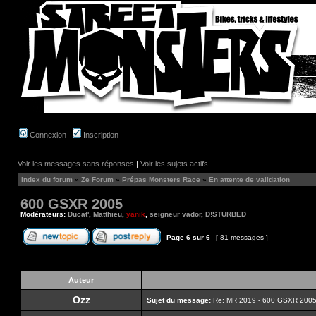
Connexion
Inscription
Voir les messages sans réponses
|
Voir les sujets actifs
Index du forum
»
Ze Forum
»
Prépas Monsters Race
»
En attente de validation
600 GSXR 2005
Modérateurs:
Ducat'
,
Matthieu
,
yanik
,
seigneur vador
,
D!STURBED
Page
6
sur
6
[ 81 messages ]
Auteur
Ozz
Sujet du message:
Re: MR 2019 - 600 GSXR 2005