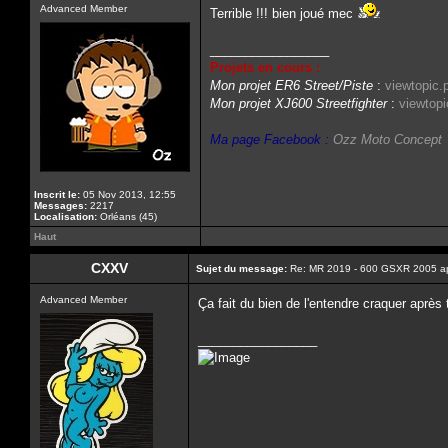
Advanced Member
Terrible !!! bien joué mec
_________________
Projets en cours :
Mon projet ER6 Street/Piste
:
viewtopic
Mon projet XJ600 Streetfighter
:
viewtop
Ma page Facebook :
Ozz Moto Concept
Inscrit le:
05 Nov 2013, 12:55
Messages:
2217
Localisation:
Orléans (45)
Haut
CXXV
Sujet du message:
Re: MR 2019 - 600 GSXR 2005 a
Advanced Member
Ça fait du bien de l'entendre craquer aprè
_________________