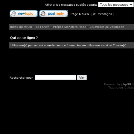
Afficher les messages publiés depuis:
Page
6
sur
6
[ 81 messages ]
Index du forum
»
Ze Forum
»
Prépas Monsters Race
»
En attente de validation
Qui est en ligne ?
Utilisateur(s) parcourant actuellement ce forum : Aucun utilisateur inscrit et 2 invité(s)
Rechercher pour:
Powered by
phpBB
©
Traduction réalisé