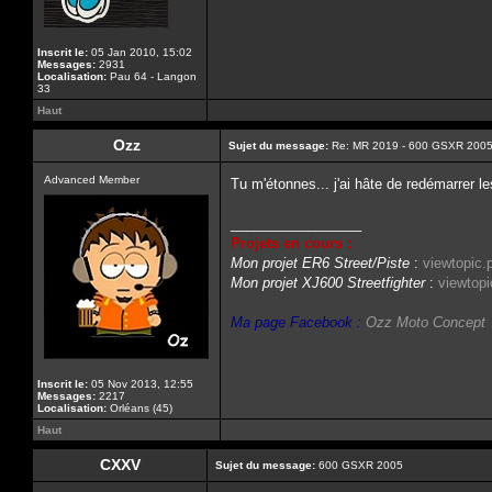
Inscrit le:
05 Jan 2010, 15:02
Messages:
2931
Localisation:
Pau 64 - Langon
33
Haut
Ozz
Sujet du message:
Re: MR 2019 - 600 GSXR 2005
Advanced Member
Tu m'étonnes... j'ai hâte de redémarrer l
_________________
Projets en cours :
Mon projet ER6 Street/Piste
:
viewtopic
Mon projet XJ600 Streetfighter
:
viewtop
Ma page Facebook :
Ozz Moto Concept
Inscrit le:
05 Nov 2013, 12:55
Messages:
2217
Localisation:
Orléans (45)
Haut
CXXV
Sujet du message:
600 GSXR 2005