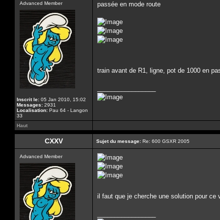
Advanced Member
passée en mode route
train avant de R1, ligne, pot de 1000 en p
_________________
Inscrit le:
05 Jan 2010, 15:02
Messages:
2931
Localisation:
Pau 64 - Langon
33
Haut
CXXV
Sujet du message:
Re: 600 GSXR 2005
Advanced Member
il faut que je cherche une solution pour c
_________________