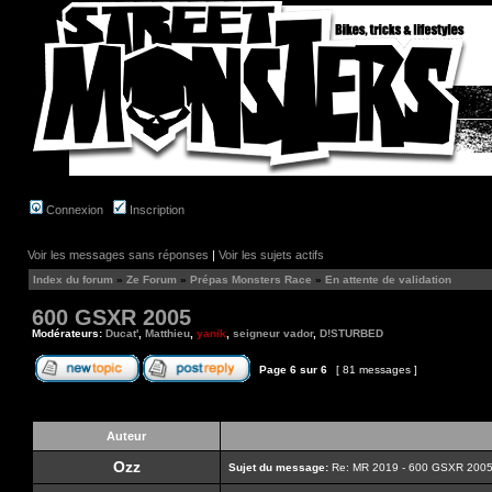
Connexion
Inscription
Voir les messages sans réponses
|
Voir les sujets actifs
Index du forum
»
Ze Forum
»
Prépas Monsters Race
»
En attente de validation
600 GSXR 2005
Modérateurs:
Ducat'
,
Matthieu
,
yanik
,
seigneur vador
,
D!STURBED
Page
6
sur
6
[ 81 messages ]
Auteur
Ozz
Sujet du message:
Re: MR 2019 - 600 GSXR 2005