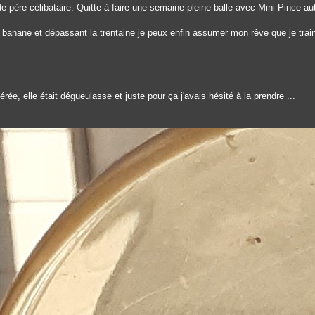
de père célibataire. Quitte à faire une semaine pleine balle avec Mini Pince a
 banane et dépassant la trentaine je peux enfin assumer mon rêve que je tra
rée, elle était dégueulasse et juste pour ça j'avais hésité à la prendre ...