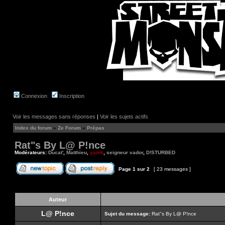
Connexion
Inscription
Voir les messages sans réponses
|
Voir les sujets actifs
Index du forum
»
Ze Forum
»
Prépas
Rat"s By L@ P!nce
Modérateurs:
Ducat'
,
Matthieu
,
yanik
,
seigneur vador
,
D!STURBED
Page
1
sur
2
[ 23 messages ]
Auteur
L@ P!nce
Sujet du message:
Rat"s By L@ P!nce