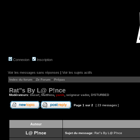
Connexion
Inscription
Voir les messages sans réponses
|
Voir les sujets actifs
Index du forum
»
Ze Forum
»
Prépas
Rat"s By L@ P!nce
Modérateurs:
Ducat'
,
Matthieu
,
yanik
,
seigneur vador
,
D!STURBED
Page
1
sur
2
[ 23 messages ]
Auteur
L@ P!nce
Sujet du message:
Rat"s By L@ P!nce