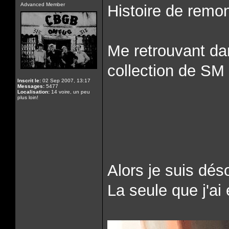
Advanced Member
Histoire de remon
Me retrouvant da
collection de SM
Inscrit le:
02 Sep 2007, 13:17
Messages:
5477
Localisation:
14 voire, un peu
plus loin!
Alors je suis dés
La seule que j'ai