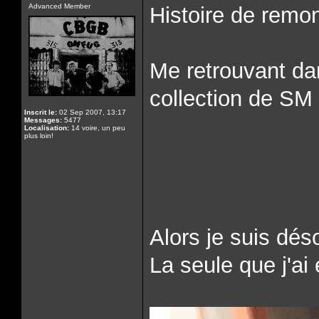
Advanced Member
Histoire de remon
Me retrouvant da
collection de SM
Inscrit le:
02 Sep 2007, 13:17
Messages:
5477
Localisation:
14 voire, un peu
plus loin!
Alors je suis dés
La seule que j'ai