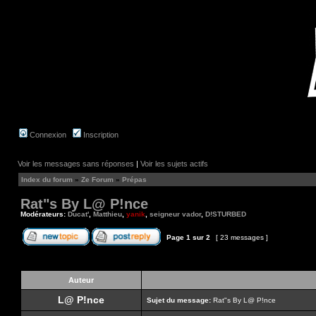
Connexion
Inscription
Voir les messages sans réponses
|
Voir les sujets actifs
Index du forum
»
Ze Forum
»
Prépas
Rat"s By L@ P!nce
Modérateurs:
Ducat'
,
Matthieu
,
yanik
,
seigneur vador
,
D!STURBED
Page
1
sur
2
[ 23 messages ]
Auteur
L@ P!nce
Sujet du message:
Rat"s By L@ P!nce