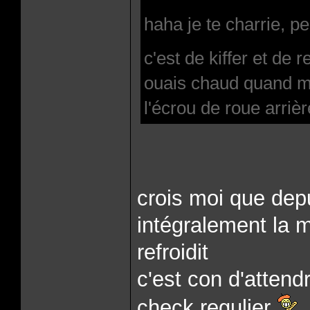
haha je te charrie, pe
c'est de kiffer et de r
ouais chaud quand me
l'écrou de roue arrièr
crois moi que depu
intégralement la 
refroidit
c'est con d'attend
check regulier