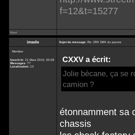
f=12&t=15277
Haut
imade
Sujet du message:
Re: ZRX SBK du pauvre
Member
CXXV a écrit:
Inscrit le:
21 Mars 2010, 00:09
Messages:
77
Localisation:
13
Jolie bécane, ça se 
camion ?
étonnamment sa c
chassis