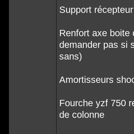
Support récepteu
Renfort axe boite
demander pas si sa 
sans)
Amortisseurs shoc
Fourche yzf 750 r
de colonne