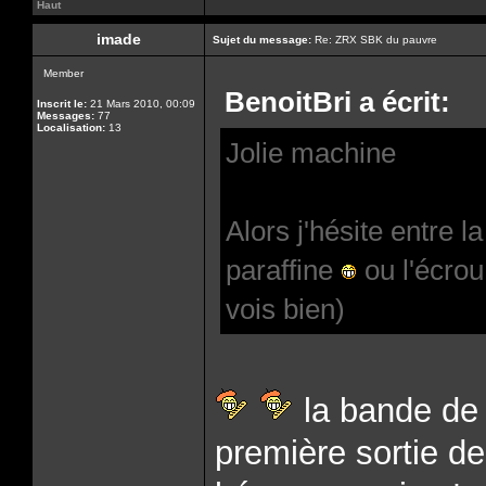
Haut
imade
Sujet du message:
Re: ZRX SBK du pauvre
Member
BenoitBri a écrit:
Inscrit le:
21 Mars 2010, 00:09
Messages:
77
Localisation:
13
Jolie machine
Alors j'hésite entre l
paraffine
ou l'écro
vois bien)
la bande de 
première sortie d