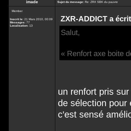
imade
Sujet du message:
Re: ZRX SBK du pauvre
Member
ZXR-ADDICT a écrit
Inscrit le:
21 Mars 2010, 00:09
Messages:
77
Localisation:
13
Salut,
« Renfort axe boite 
un renfort pris sur
de sélection pour é
c'est sensé amélio