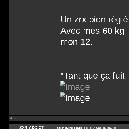
Un zrx bien règlé
Avec mes 60 kg j
mon 12.
______________
"Tant que ça fuit, 
Haut
ZXR-ADDICT
Sujet du message:
Re: ZRX SBK du pauvre