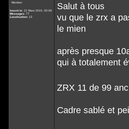
Member
Salut à tous
Inscrit le:
21 Mars 2010, 00:09
Messages:
77
vu que le zrx a p
Localisation:
13
le mien
après presque 10
qui à totalement 
ZRX 11 de 99 anc
Cadre sablé et pei