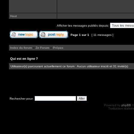
Haut
Afficher les messages publiés depuis:
Page
1
sur
1
[ 11 messages ]
Index du forum
»
Ze Forum
»
Prépas
Qui est en ligne ?
Utilisateur(s) parcourant actuellement ce forum : Aucun utilisateur inscrit et 31 invité(s)
Rechercher pour:
Powered by
phpBB
©
Traduction réalisé