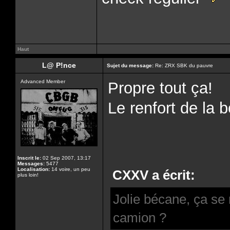
Haut
L@ P!nce
Sujet du message:
Re: ZRX SBK du pauvre
Advanced Member
Propre tout ça!
Le renfort de la b
Inscrit le:
02 Sep 2007, 13:17
Messages:
5477
Localisation:
14 voire, un peu
CXXV a écrit:
plus loin!
Jolie bécane, ça se
camion ?