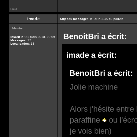
Haut
imade
Sujet du message:
Re: ZRX SBK du pauvre
Member
BenoitBri a écrit:
Inscrit le:
21 Mars 2010, 00:09
Messages:
77
Localisation:
13
imade a écrit:
BenoitBri a écrit:
Jolie machine
Alors j'hésite entre
paraffine
ou l'écr
je vois bien)