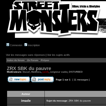
Connexion
Inscription
Voir les messages sans réponses
|
Voir les sujets actifs
Index du forum
»
Ze Forum
»
Prépas
ZRX SBK du pauvre
Modérateurs:
Ducat'
,
Matthieu
,
yanik
,
seigneur vador
,
D!STURBED
Page
1
sur
1
[ 11 messages ]
Auteur
imade
Sujet du message:
ZRX SBK du pauvre