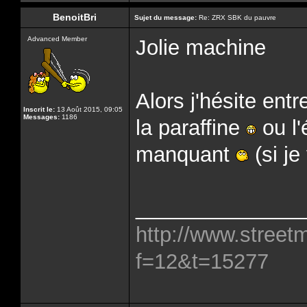
BenoitBri
Sujet du message:
Re: ZRX SBK du pauvre
Advanced Member
Jolie machine
Alors j'hésite ent
Inscrit le:
13 Août 2015, 09:05
Messages:
1186
la paraffine
ou l'
manquant
(si je
______________
http://www.street
f=12&t=15277