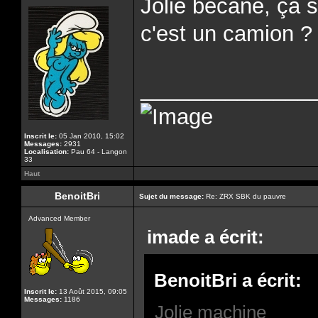
Jolie bécane, ça 
c'est un camion ?
______________
Inscrit le:
05 Jan 2010, 15:02
Messages:
2931
Localisation:
Pau 64 - Langon
33
Haut
BenoitBri
Sujet du message:
Re: ZRX SBK du pauvre
Advanced Member
imade a écrit:
BenoitBri a écrit:
Inscrit le:
13 Août 2015, 09:05
Messages:
1186
Jolie machine