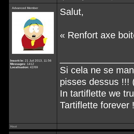
Advanced Member
Salut,
« Renfort axe boi
______________
Inscrit le:
21 Juil 2013, 11:56
Messages:
1412
Si cela ne se man
Localisation:
42/69
pisses dessus !!! 
In tartiflette we tru
Tartiflette forever 
Haut