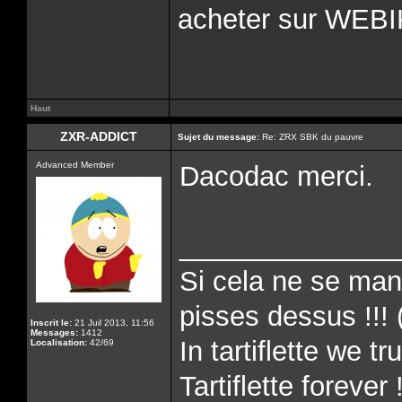
acheter sur WEB
Haut
ZXR-ADDICT
Sujet du message:
Re: ZRX SBK du pauvre
Advanced Member
Dacodac merci.
______________
Si cela ne se man
pisses dessus !!! 
Inscrit le:
21 Juil 2013, 11:56
Messages:
1412
In tartiflette we tru
Localisation:
42/69
Tartiflette forever 