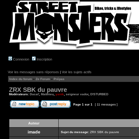
Connexion
Inscription
Voir les messages sans réponses
|
Voir les sujets actifs
Index du forum
»
Ze Forum
»
Prépas
ZRX SBK du pauvre
Modérateurs:
Ducat'
,
Matthieu
,
yanik
,
seigneur vador
,
D!STURBED
Page
1
sur
1
[ 11 messages ]
Auteur
imade
Sujet du message:
ZRX SBK du pauvre