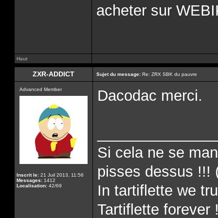
acheter sur WEB
Haut
ZXR-ADDICT
Sujet du message:
Re: ZRX SBK du pauvre
Advanced Member
Dacodac merci.
______________
Si cela ne se man
pisses dessus !!! 
Inscrit le:
21 Juil 2013, 11:56
Messages:
1412
In tartiflette we tru
Localisation:
42/69
Tartiflette forever 