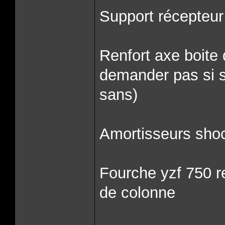
Support récepteu
Renfort axe boite
demander pas si sa 
sans)
Amortisseurs shoc
Fourche yzf 750 r
de colonne