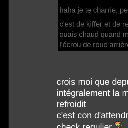
haha je te charrie, pe
c'est de kiffer et de r
ouais chaud quand me
l'écrou de roue arrièr
crois moi que depu
intégralement la 
refroidit
c'est con d'attend
check regulier