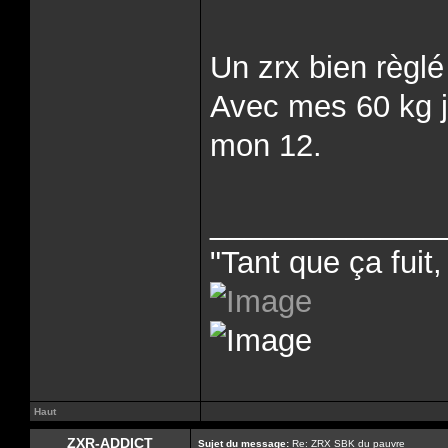
Un zrx bien règlé
Avec mes 60 kg j
mon 12.
______________
"Tant que ça fuit, 
Haut
ZXR-ADDICT
Sujet du message:
Re: ZRX SBK du pauvre