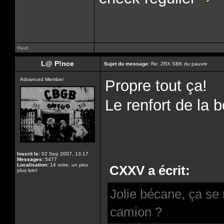
Haut
L@ P!nce
Sujet du message:
Re: ZRX SBK du pauvre
Advanced Member
Propre tout ça!
Le renfort de la b
Inscrit le:
02 Sep 2007, 13:17
Messages:
5477
Localisation:
14 voire, un peu
CXXV a écrit:
plus loin!
Jolie bécane, ça se
camion ?