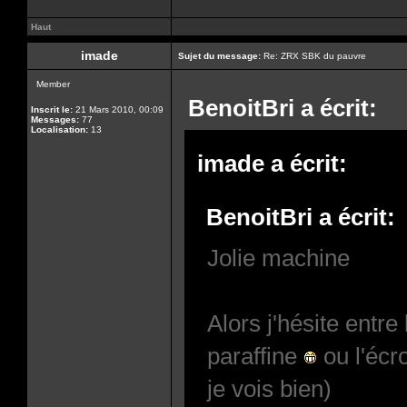
Haut
imade
Sujet du message:
Re: ZRX SBK du pauvre
Member
BenoitBri a écrit:
Inscrit le:
21 Mars 2010, 00:09
Messages:
77
Localisation:
13
imade a écrit:
BenoitBri a écrit:
Jolie machine
Alors j'hésite entre
paraffine
ou l'écr
je vois bien)