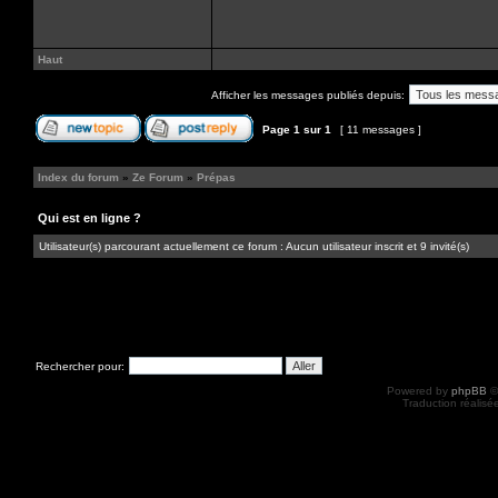
Haut
Afficher les messages publiés depuis:
Page
1
sur
1
[ 11 messages ]
Index du forum
»
Ze Forum
»
Prépas
Qui est en ligne ?
Utilisateur(s) parcourant actuellement ce forum : Aucun utilisateur inscrit et 9 invité(s)
Rechercher pour:
Powered by
phpBB
©
Traduction réalisé