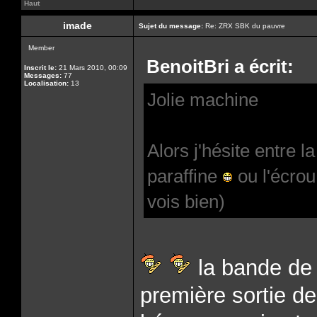
Haut
imade
Sujet du message:
Re: ZRX SBK du pauvre
Member
BenoitBri a écrit:
Inscrit le:
21 Mars 2010, 00:09
Messages:
77
Localisation:
13
Jolie machine
Alors j'hésite entre l
paraffine
ou l'écro
vois bien)
la bande de 
première sortie d