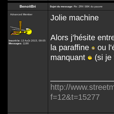
BenoitBri
Sujet du message:
Re: ZRX SBK du pauvre
Advanced Member
Jolie machine
Alors j'hésite ent
Inscrit le:
13 Août 2015, 09:05
Messages:
1186
la paraffine
ou l'
manquant
(si je
______________
http://www.street
f=12&t=15277