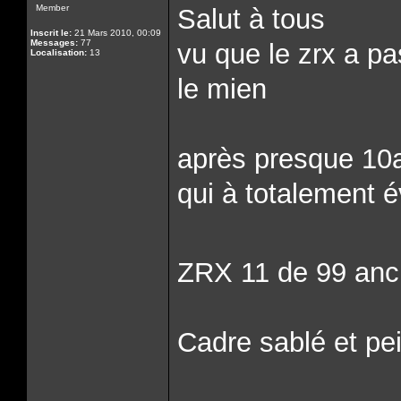
Member
Salut à tous
Inscrit le:
21 Mars 2010, 00:09
Messages:
77
vu que le zrx a p
Localisation:
13
le mien
après presque 10
qui à totalement 
ZRX 11 de 99 anc
Cadre sablé et pei