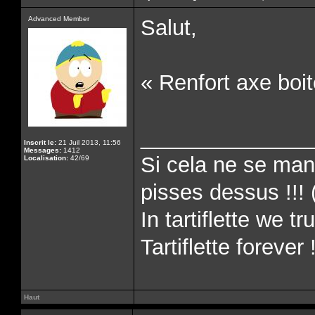
Advanced Member
Salut,
« Renfort axe boi
______________
Inscrit le:
21 Juil 2013, 11:56
Messages:
1412
Si cela ne se man
Localisation:
42/69
pisses dessus !!! 
In tartiflette we tru
Tartiflette forever 
Haut