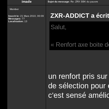
imade
Sujet du message:
Re: ZRX SBK du pauvre
Member
ZXR-ADDICT a écrit
Inscrit le:
21 Mars 2010, 00:09
Messages:
77
Localisation:
13
Salut,
« Renfort axe boite 
un renfort pris sur
de sélection pour é
c'est sensé amélio