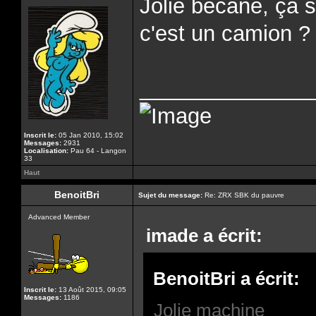
Jolie bécane, ça 
c'est un camion ?
______________
Inscrit le:
05 Jan 2010, 15:02
Messages:
2931
Localisation:
Pau 64 - Langon
33
Haut
BenoitBri
Sujet du message:
Re: ZRX SBK du pauvre
Advanced Member
imade a écrit:
BenoitBri a écrit:
Inscrit le:
13 Août 2015, 09:05
Messages:
1186
Jolie machine