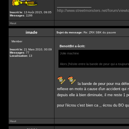
_________________
http://www.streetmonsters.net/forum/view
Inscrit le:
13 Août 2015, 09:05
Messages:
1186
Haut
imade
Sujet du message:
Re: ZRX SBK du pauvre
Member
BenoitBri a écrit:
Inscrit le:
21 Mars 2010, 00:09
Messages:
77
Jolie machine
Localisation:
13
Alors j'hésite entre la bande de peur qui a toujours
la bande de peur pour ma défen
reflexe en moto à cause d'un accident qui
depuis elle à bien diminuée, il me reste 1
pour l'écrou c'est bien ca ,, écrou du BO qui
Haut