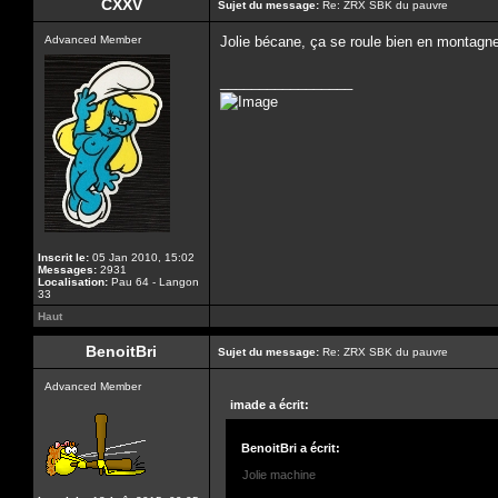
CXXV
Sujet du message:
Re: ZRX SBK du pauvre
Advanced Member
Jolie bécane, ça se roule bien en montagn
_________________
Inscrit le:
05 Jan 2010, 15:02
Messages:
2931
Localisation:
Pau 64 - Langon
33
Haut
BenoitBri
Sujet du message:
Re: ZRX SBK du pauvre
Advanced Member
imade a écrit:
BenoitBri a écrit:
Jolie machine