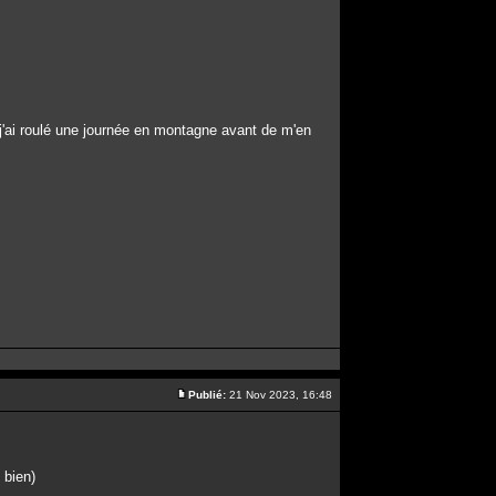
r j'ai roulé une journée en montagne avant de m'en
Publié:
21 Nov 2023, 16:48
 bien)