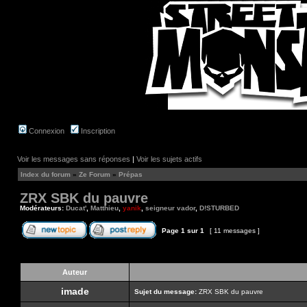
Connexion
Inscription
Voir les messages sans réponses
|
Voir les sujets actifs
Index du forum
»
Ze Forum
»
Prépas
ZRX SBK du pauvre
Modérateurs:
Ducat'
,
Matthieu
,
yanik
,
seigneur vador
,
D!STURBED
Page
1
sur
1
[ 11 messages ]
Auteur
imade
Sujet du message:
ZRX SBK du pauvre