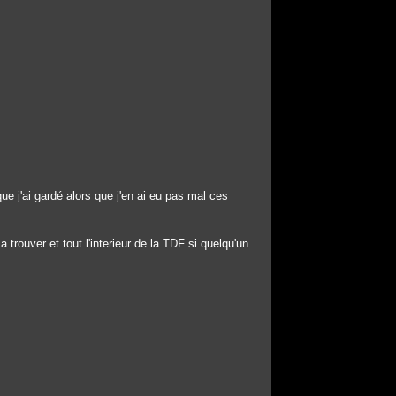
ue j'ai gardé alors que j'en ai eu pas mal ces
 trouver et tout l'interieur de la TDF si quelqu'un