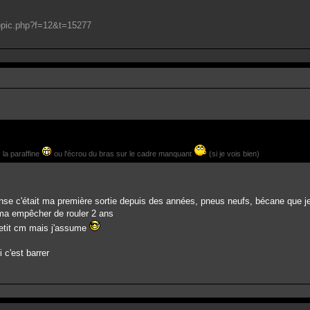
topic.php?f=12&t=15277
 la paraffine
ou l'écrou du bras sur le cadre manquant
(si je vois bien)
se c'était ma première sortie depuis des années, pneus neufs, bécane que je n
 ma empêcher de rouler 2 ans
 petit cm mais j'assume
 c'est barrer