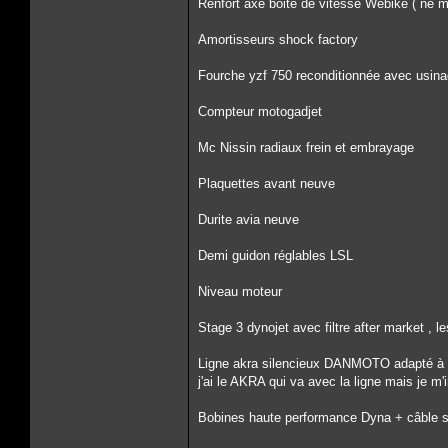
Renfort axe boite de vitesse Webike ( ne me
Amortisseurs shock factory
Fourche yzf 750 reconditionnée avec usin
Compteur motogadjet
Mc Nissin radiaux frein et embrayage
Plaquettes avant neuve
Durite avia neuve
Demi guidon réglables LSL
Niveau moteur
Stage 3 dynojet avec filtre after market , 
Ligne akra silencieux DANMOTO adapté à l
j'ai le AKRA qui va avec la ligne mais je m'i
Bobines haute performance Dyna + câble si