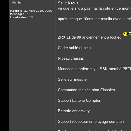
Member
Salut à tous
vu que le zrx a pas mal la cote en ce mome
Inscrit le:
21 Mars 2010, 00:09
Messages:
77
Localisation:
13
après presque 10ans me revoila avec le mê
ZRX 11 de 99 anciennement à locked
Cadre sablé et peint
Niveau châssis
Monocoque arrière style SBK merci à PE
Selle sur mesure
Commande reculée abm Classico
Support batterie Compton
Batterie antigravity
Support récepteur embrayage compton