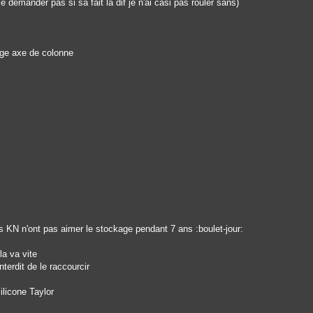
 demander pas si sa fait la dif je n'ai casi pas rouler sans)
age axe de colonne
les KN n'ont pas aimer le stockage pendant 7 ans :boulet-jour:
a va vite
nterdit de le raccourcir
licone Taylor