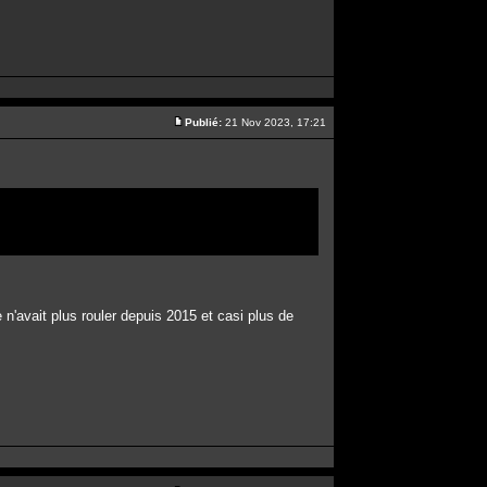
Publié:
21 Nov 2023, 17:21
'avait plus rouler depuis 2015 et casi plus de