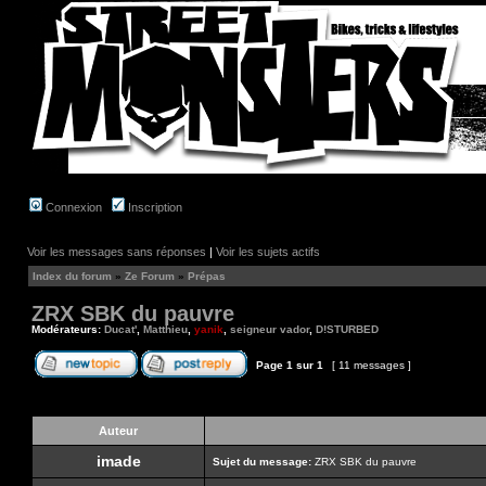
Connexion
Inscription
Voir les messages sans réponses
|
Voir les sujets actifs
Index du forum
»
Ze Forum
»
Prépas
ZRX SBK du pauvre
Modérateurs:
Ducat'
,
Matthieu
,
yanik
,
seigneur vador
,
D!STURBED
Page
1
sur
1
[ 11 messages ]
Auteur
imade
Sujet du message:
ZRX SBK du pauvre