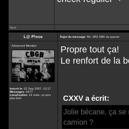
Haut
L@ P!nce
Sujet du message:
Re: ZRX SBK du pauvre
Advanced Member
Propre tout ça!
Le renfort de la b
Inscrit le:
02 Sep 2007, 13:17
Messages:
5477
Localisation:
14 voire, un peu
CXXV a écrit:
plus loin!
Jolie bécane, ça se
camion ?