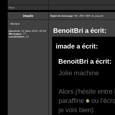
Haut
imade
Sujet du message:
Re: ZRX SBK du pauvre
Member
BenoitBri a écrit:
Inscrit le:
21 Mars 2010, 00:09
Messages:
77
Localisation:
13
imade a écrit:
BenoitBri a écrit:
Jolie machine
Alors j'hésite entre
paraffine
ou l'écr
je vois bien)