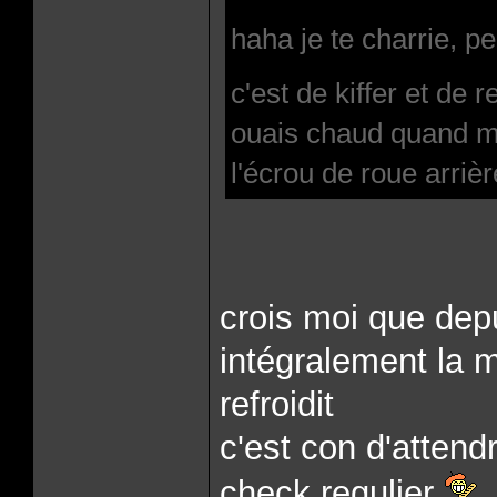
haha je te charrie, pe
c'est de kiffer et de r
ouais chaud quand me
l'écrou de roue arrièr
crois moi que depu
intégralement la 
refroidit
c'est con d'attend
check regulier