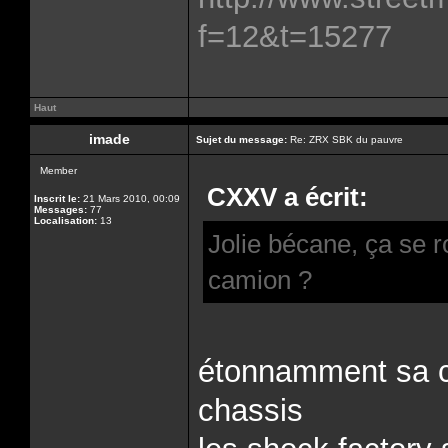
f=12&t=15277
Haut
imade
Sujet du message:
Re: ZRX SBK du pauvre
Member
CXXV a écrit:
Inscrit le:
21 Mars 2010, 00:09
Messages:
77
Localisation:
13
Jolie bécane, ça se 
camion ?
étonnamment sa c
chassis