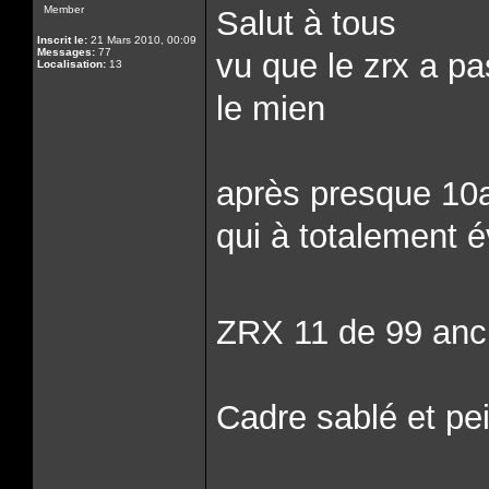
Member
Salut à tous
Inscrit le:
21 Mars 2010, 00:09
Messages:
77
vu que le zrx a p
Localisation:
13
le mien
après presque 10
qui à totalement 
ZRX 11 de 99 anc
Cadre sablé et pei