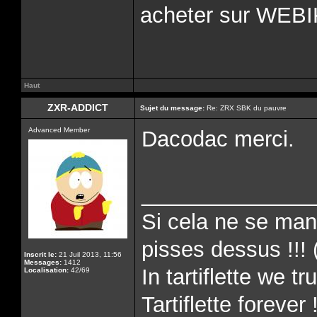
acheter sur WEB
Haut
ZXR-ADDICT
Sujet du message:
Re: ZRX SBK du pauvre
Advanced Member
Dacodac merci.
______________
Si cela ne se man
pisses dessus !!! 
Inscrit le:
21 Juil 2013, 11:56
Messages:
1412
In tartiflette we tru
Localisation:
42/69
Tartiflette forever 