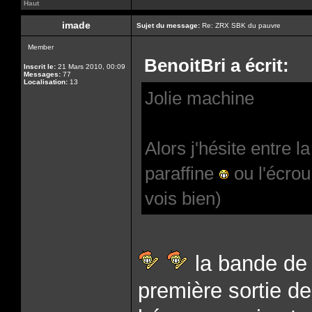
Haut
imade
Sujet du message:
Re: ZRX SBK du pauvre
Member
BenoitBri a écrit:
Inscrit le:
21 Mars 2010, 00:09
Messages:
77
Localisation:
13
Jolie machine
Alors j'hésite entre l
paraffine
ou l'écro
vois bien)
la bande de 
première sortie d