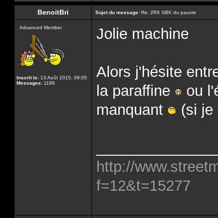
BenoitBri
Sujet du message:
Re: ZRX SBK du pauvre
Advanced Member
Jolie machine
Alors j'hésite ent
Inscrit le:
13 Août 2015, 09:05
Messages:
1186
la paraffine
ou l'
manquant
(si je
______________
http://www.street
f=12&t=15277