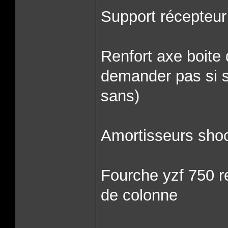
Support récepteu
Renfort axe boite
demander pas si sa 
sans)
Amortisseurs shoc
Fourche yzf 750 r
de colonne