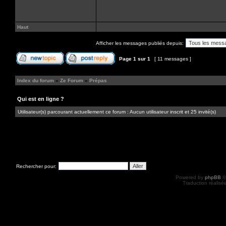
Haut
Afficher les messages publiés depuis:
Page
1
sur
1
[ 11 messages ]
Index du forum
»
Ze Forum
»
Prépas
Qui est en ligne ?
Utilisateur(s) parcourant actuellement ce forum : Aucun utilisateur inscrit et 25 invité(s)
Rechercher pour:
Powered by
phpBB
©
Traduction réalisé