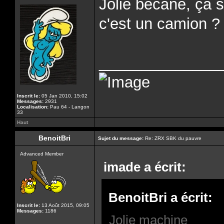
Jolie bécane, ça 
c'est un camion ?
______________
Inscrit le:
05 Jan 2010, 15:02
Messages:
2931
Localisation:
Pau 64 - Langon
33
Haut
BenoitBri
Sujet du message:
Re: ZRX SBK du pauvre
Advanced Member
imade a écrit:
BenoitBri a écrit:
Inscrit le:
13 Août 2015, 09:05
Messages:
1186
Jolie machine