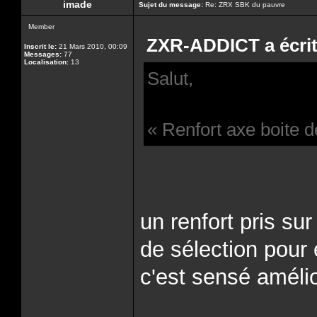
imade
Sujet du message:
Re: ZRX SBK du pauvre
Member
ZXR-ADDICT a écrit
Inscrit le:
21 Mars 2010, 00:09
Messages:
77
Localisation:
13
Salut,
« Renfort axe boite 
un renfort pris sur
de sélection pour é
c'est sensé amélio