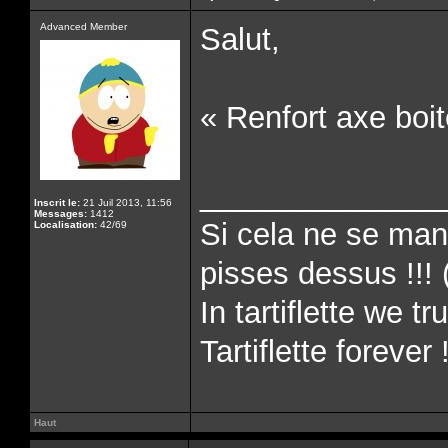
Advanced Member
Salut,
« Renfort axe boi
______________
Inscrit le:
21 Juil 2013, 11:56
Messages:
1412
Si cela ne se man
Localisation:
42/69
pisses dessus !!! 
In tartiflette we tru
Tartiflette forever 
Haut