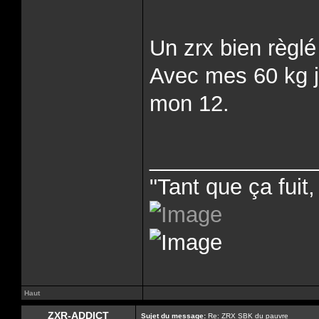
Un zrx bien règlé
Avec mes 60 kg j
mon 12.
______________
"Tant que ça fuit, 
Haut
ZXR-ADDICT
Sujet du message:
Re: ZRX SBK du pauvre