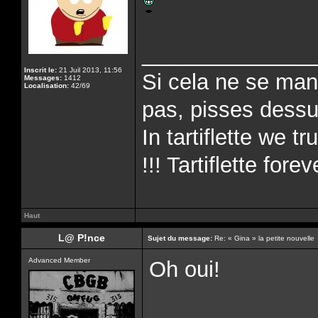
______________
Inscrit le:
21 Juil 2013, 11:56
Si cela ne se man
Messages:
1412
Localisation:
42/69
pas, pisses dessus
In tartiflette we tr
!!! Tartiflette forev
Haut
L@ P!nce
Sujet du message:
Re: « Gina » la petite nouvelle
Advanced Member
Oh oui!