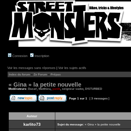
Connexion
Inscription
Voir les messages sans réponses
|
Voir les sujets actifs
Index du forum
»
Ze Forum
»
Prépas
« Gina » la petite nouvelle
Modérateurs:
Ducat'
,
Matthieu
,
yanik
,
seigneur vador
,
D!STURBED
Page
1
sur
1
[ 3 messages ]
Auteur
karlito73
Sujet du message:
« Gina » la petite nouvelle