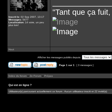
______________
"Tant que ça fuit, 
Inscrit le:
02 Sep 2007, 13:17
Messages:
5477
Localisation:
14 voire, un peu
plus loin!
Haut
Afficher les messages publiés depuis:
Page
1
sur
1
[ 3 messages ]
Index du forum
»
Ze Forum
»
Prépas
Qui est en ligne ?
Utilisateur(s) parcourant actuellement ce forum : Aucun utilisateur inscrit et 22 invité(s)