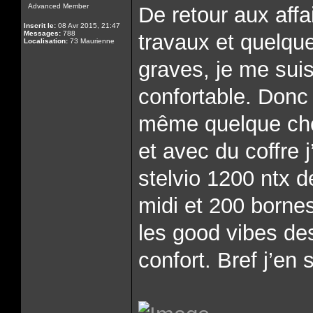
Advanced Member
De retour aux aff
Inscrit le:
08 Avr 2015, 21:47
Messages:
788
travaux et quelqu
Localisation:
73 Maurienne
graves, je me sui
confortable. Donc 
même quelque chos
et avec du coffre 
stelvio 1200 ntx d
midi et 200 bornes
les good vibes de
confort. Bref j’en