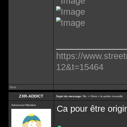
______________
https://www.street
12&t=15464
Haut
ZXR-ADDICT
Sujet du message:
Re: « Gina » la petite nouvelle
Advanced Member
Ca pour être origi