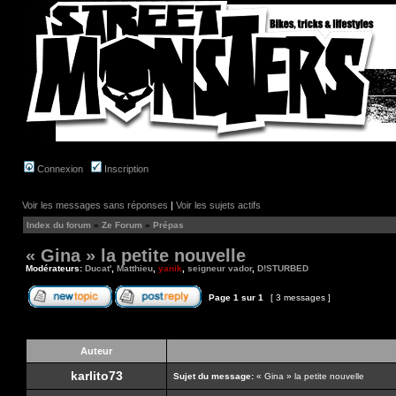
Connexion
Inscription
Voir les messages sans réponses
|
Voir les sujets actifs
Index du forum
»
Ze Forum
»
Prépas
« Gina » la petite nouvelle
Modérateurs:
Ducat'
,
Matthieu
,
yanik
,
seigneur vador
,
D!STURBED
Page
1
sur
1
[ 3 messages ]
Auteur
karlito73
Sujet du message:
« Gina » la petite nouvelle