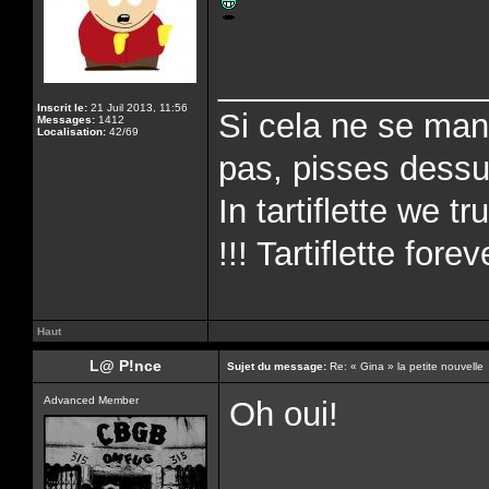
______________
Inscrit le:
21 Juil 2013, 11:56
Si cela ne se man
Messages:
1412
Localisation:
42/69
pas, pisses dessus
In tartiflette we tr
!!! Tartiflette forev
Haut
L@ P!nce
Sujet du message:
Re: « Gina » la petite nouvelle
Advanced Member
Oh oui!