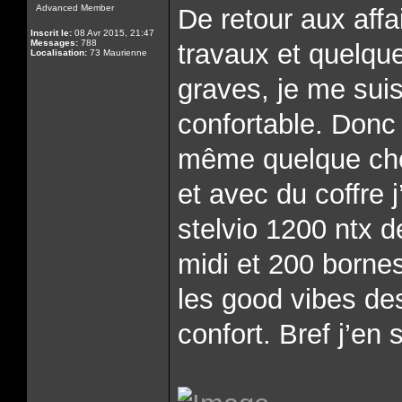
Advanced Member
De retour aux aff
Inscrit le:
08 Avr 2015, 21:47
Messages:
788
travaux et quelqu
Localisation:
73 Maurienne
graves, je me sui
confortable. Donc 
même quelque chos
et avec du coffre 
stelvio 1200 ntx d
midi et 200 bornes
les good vibes de
confort. Bref j’en