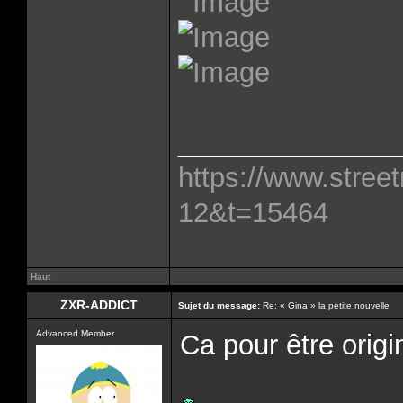
______________
https://www.street
12&t=15464
Haut
ZXR-ADDICT
Sujet du message:
Re: « Gina » la petite nouvelle
Advanced Member
Ca pour être origi