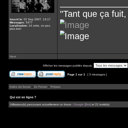
______________
"Tant que ça fuit, 
Inscrit le:
02 Sep 2007, 13:17
Messages:
5477
Localisation:
14 voire, un peu
plus loin!
Haut
Afficher les messages publiés depuis:
Page
1
sur
1
[ 3 messages ]
Index du forum
»
Ze Forum
»
Prépas
Qui est en ligne ?
Utilisateur(s) parcourant actuellement ce forum :
Google [Bot]
et 21 invité(s)