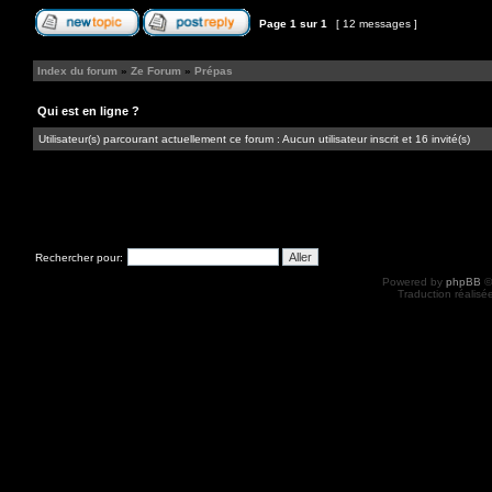
Page
1
sur
1
[ 12 messages ]
Index du forum
»
Ze Forum
»
Prépas
Qui est en ligne ?
Utilisateur(s) parcourant actuellement ce forum : Aucun utilisateur inscrit et 16 invité(s)
Rechercher pour:
Powered by
phpBB
©
Traduction réalisé