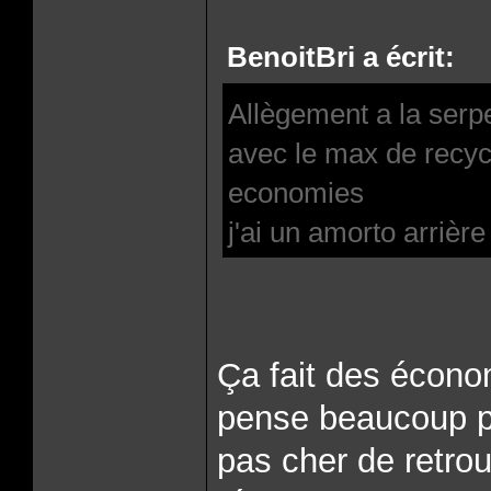
BenoitBri a écrit:
Allègement a la ser
avec le max de recycl
economies
j'ai un amorto arrièr
Ça fait des économ
pense beaucoup po
pas cher de retrou