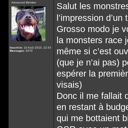
Advanced Member
Salut les monstres 
l’impression d’un t
Grosso modo je vo
la monsters race 
Inscrit le:
10 Août 2010, 22:43
même si c’est ouv
Messages:
6370
(que je n’ai pas) p
espérer la premièr
visais)
Donc il me fallait
en restant à budge
qui me bottaient bi