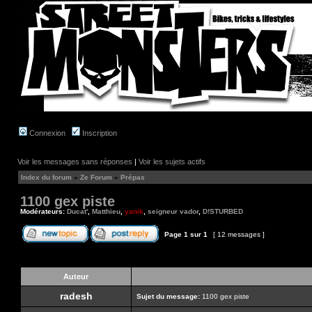
Connexion
Inscription
Voir les messages sans réponses
|
Voir les sujets actifs
Index du forum
»
Ze Forum
»
Prépas
1100 gex piste
Modérateurs:
Ducat'
,
Matthieu
,
yanik
,
seigneur vador
,
D!STURBED
Page
1
sur
1
[ 12 messages ]
Auteur
radesh
Sujet du message:
1100 gex piste