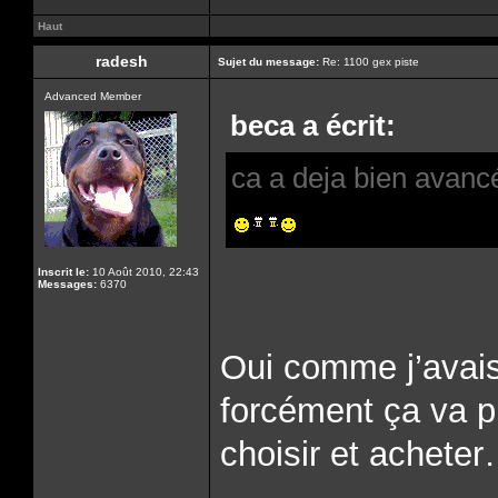
Haut
radesh
Sujet du message:
Re: 1100 gex piste
Advanced Member
beca a écrit:
ca a deja bien avanc
Inscrit le:
10 Août 2010, 22:43
Messages:
6370
Oui comme j’avais
forcément ça va pl
choisir et achete