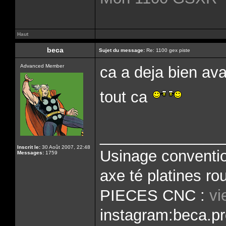
Haut
beca
Sujet du message:
Re: 1100 gex piste
Advanced Member
ca a deja bien av
tout ca
______________
Inscrit le:
30 Août 2007, 22:48
Usinage conventio
Messages:
1759
axe té platines rou
PIECES CNC :
vi
instagram:beca.pr