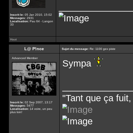
______________
Inscrit le:
05 Jan 2010, 15:02
Messages:
2931
Localisation:
Pau 64 - Langon
33
Haut
L@ P!nce
Sujet du message:
Re: 1100 gex piste
Advanced Member
Sympa
______________
"Tant que ça fuit, 
Inscrit le:
02 Sep 2007, 13:17
Messages:
5477
Localisation:
14 voire, un peu
plus loin!