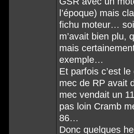
GSR avec un moteu
l’époque) mais cla
fichu moteur… soi
m’avait bien plu, 
mais certainement
exemple…
Et parfois c’est le
mec de RP avait d
mec vendait un 1
pas loin Cramb me
86…
Donc quelques heu