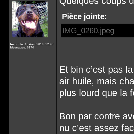
Quelques coups de
Pièce jointe:
IMG_0260.jpeg
Inscrit le:
10 Août 2010, 22:43
Messages:
6370
Et bin c’est pas l
air huile, mais cha
plus lourd que la 
Bon par contre ave
nu c’est assez fac