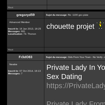
Haut
gregoryd59
Sujet du message:
Re: 1100 gex piste
Advanced Member
chouette projet
Inscrit le:
16 Jan 2013, 16:25
Messages:
681
Localisation:
74- Thonon
Haut
Fr3dO83
Sujet du message:
Girls From Your Town - No Verify 
Newbie
Private Lady In Y
Inscrit le:
07 Oct 2014, 16:13
Messages:
7
Sex Dating
https://PrivateLa
Private Lady From