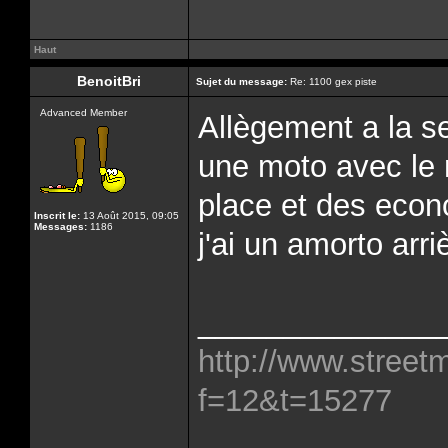
Haut
BenoitBri
Sujet du message:
Re: 1100 gex piste
Advanced Member
Allègement a la 
une moto avec le 
place et des eco
Inscrit le:
13 Août 2015, 09:05
Messages:
1186
j'ai un amorto arr
______________
http://www.street
f=12&t=15277