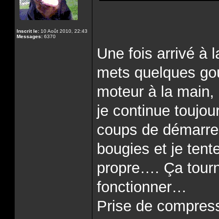
Inscrit le:
10 Août 2010, 22:43
Messages:
6370
Une fois arrivé à l
mets quelques gout
moteur à la main,
je continue toujo
coups de démarreur
bougies et je ten
propre…. Ça tourne
fonctionner…
Prise de compress