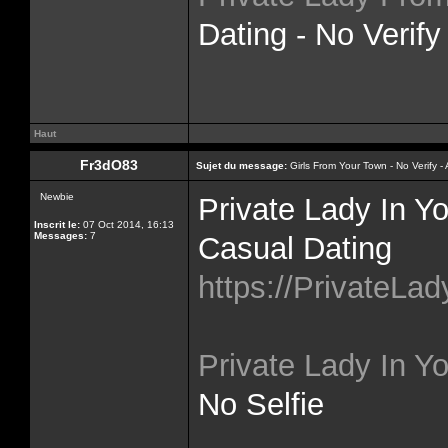
Dating - No Verify
Haut
Fr3dO83
Sujet du message:
Girls From Your Town - No Verify 
Newbie
Private Lady In Y
Inscrit le:
07 Oct 2014, 16:13
Messages:
7
Casual Dating
https://PrivateLa
Private Lady In Yo
No Selfie