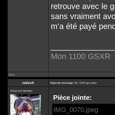
retrouve avec le g
sans vraiment avoi
m’a été payé pend
______________
Mon 1100 GSXR
Haut
radesh
Sujet du message:
Re: 1100 gex piste
Advanced Member
Pièce jointe:
IMG_0070.jpeg