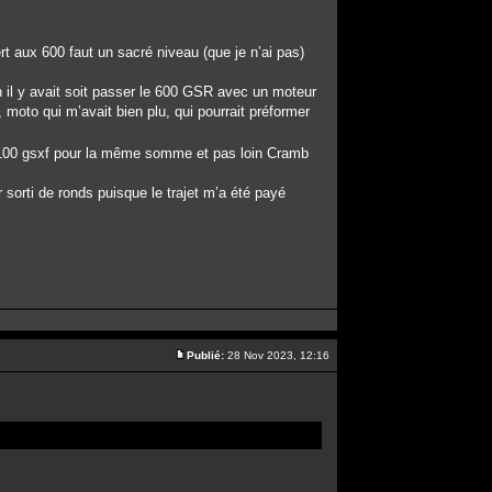
 aux 600 faut un sacré niveau (que je n’ai pas)
n il y avait soit passer le 600 GSR avec un moteur
 moto qui m’avait bien plu, qui pourrait préformer
n 1100 gsxf pour la même somme et pas loin Cramb
 sorti de ronds puisque le trajet m’a été payé
Publié:
28 Nov 2023, 12:16