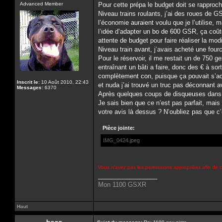
Advanced Member
Pour cette prépa le budget doit se rappr
Niveau trains roulants, j’ai des roues de GSR
l’économie auraient voulu que je l’utilise, 
l’idée d’adapter un bo de 600 GSR, ça coûte
attente de budget pour faire réaliser la mo
Niveau train avant, j’avais acheté une four
Pour le réservoir, il me restait un de 750 
entraînant un bâti a faire, donc des € à sor
complètement con, puisque ça pouvait s’adap
Inscrit le:
10 Août 2010, 22:43
et nuda j’ai trouvé un truc pas déconnant a
Messages:
6370
Après quelques coups de disqueuses dans d
Je sais bien que ce n’est pas parfait, mai
votre avis là dessus ? N’oubliez pas que c
Pièce jointe:
IMG_0424.jpeg
Vous n’avez pas les permissions appropriées afin de c
_________________
Mon 1100 GSXR
Haut