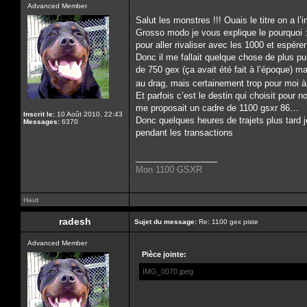
Advanced Member
Salut les monstres !!! Ouais le titre on a l’
Grosso modo je vous explique le pourquoi :
pour aller rivaliser avec les 1000 et espére
Donc il me fallait quelque chose de plus pu
de 750 gex (ça avait été fait à l’époque) m
au drag, mais certainement trop pour moi 
Et parfois c’est le destin qui choisit pou
me proposait un cadre de 1100 gsxr 86…
Inscrit le:
10 Août 2010, 22:43
Donc quelques heures de trajets plus tard j
Messages:
6370
pendant les transactions
_________________
Mon 1100 GSXR
Haut
radesh
Sujet du message:
Re: 1100 gex piste
Advanced Member
Pièce jointe:
IMG_0070.jpeg