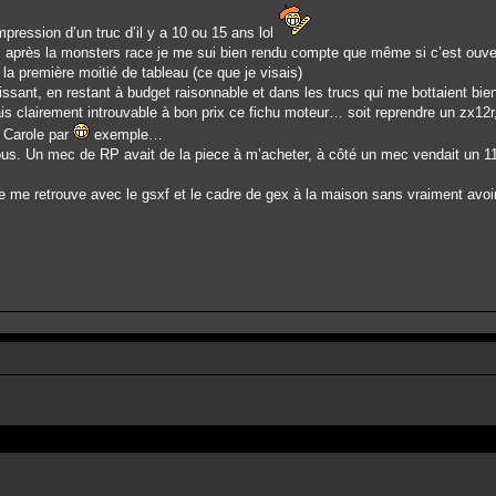
impression d’un truc d’il y a 10 ou 15 ans lol
 après la monsters race je me sui bien rendu compte que même si c’est ouvert
r la première moitié de tableau (ce que je visais)
issant, en restant à budget raisonnable et dans les trucs qui me bottaient bie
ais clairement introuvable à bon prix ce fichu moteur… soit reprendre un zx12r,
à Carole par
exemple…
r nous. Un mec de RP avait de la piece à m’acheter, à côté un mec vendait u
e me retrouve avec le gsxf et le cadre de gex à la maison sans vraiment avoir