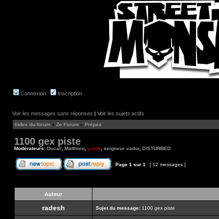
Connexion
Inscription
Voir les messages sans réponses
|
Voir les sujets actifs
Index du forum
»
Ze Forum
»
Prépas
1100 gex piste
Modérateurs:
Ducat'
,
Matthieu
,
yanik
,
seigneur vador
,
D!STURBED
Page
1
sur
1
[ 12 messages ]
Auteur
radesh
Sujet du message:
1100 gex piste