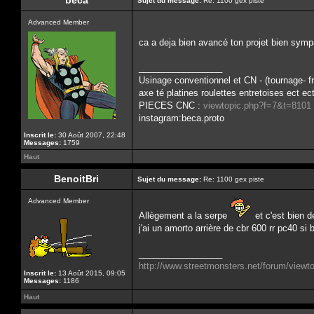
beca
Sujet du message:
Re: 1100 gex piste
Advanced Member
ca a deja bien avancé ton projet bien sym
_________________
Usinage conventionnel et CN - (tournage- f
axe té platines roulettes entretoises ect ect
PIECES CNC :
viewtopic.php?f=7&t=8101
instagram:beca.proto
Inscrit le:
30 Août 2007, 22:48
Messages:
1759
Haut
BenoitBri
Sujet du message:
Re: 1100 gex piste
Advanced Member
Allègement a la serpe
et c'est bien 
j'ai un amorto arrière de cbr 600 rr pc40 si 
_________________
http://www.streetmonsters.net/forum/view
Inscrit le:
13 Août 2015, 09:05
Messages:
1186
Haut