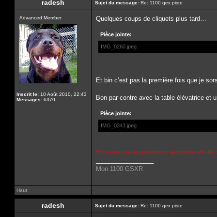
radesh
Sujet du message:
Re: 1100 gex piste
Advanced Member
Quelques coups de cliquets plus tard…
Pièce jointe:
IMG_0260.jpeg
Et bin c’est pas la première fois que je sors
Inscrit le:
10 Août 2010, 22:43
Bon par contre avec la table élévatrice et
Messages:
6370
Pièce jointe:
IMG_0343.jpeg
Vous n’avez pas les permissions appropriées afin de c
_________________
Mon 1100 GSXR
Haut
radesh
Sujet du message:
Re: 1100 gex piste