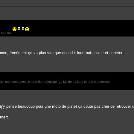
 tout ca
ce, forcément ça va plus vite que quand il faut tout choisir et acheter…
faire une moto avec le max de recyclage, ça fait de a place et des economies
(j’y pense beaucoup pour une moto de piste) ça coûte pas cher de retrouver u
 merci