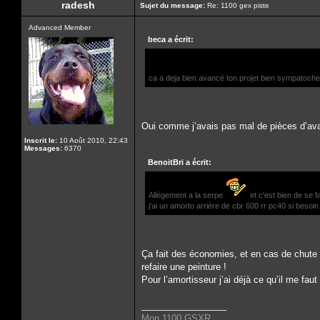
radesh
Sujet du message:
Re: 1100 gex piste
Advanced Member
beca a écrit:
ca a deja bien avancé ton projet bien sympatoche
Oui comme j’avais pas mal de pièces d’avan
Inscrit le:
10 Août 2010, 22:43
Messages:
6370
BenoitBri a écrit:
Allègement a la serpe
et c'est bien de se 
j'ai un amorto arrière de cbr 600 rr pc40 si besoin
Ça fait des économies, et en cas de chute 
refaire une peinture !
Pour l’amortisseur j’ai déjà ce qu’il me faut
_________________
Mon 1100 GSXR