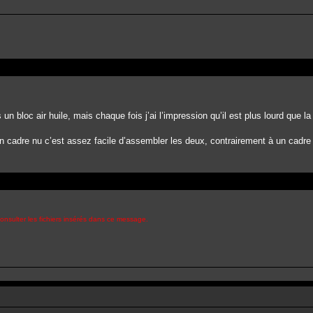
 un bloc air huile, mais chaque fois j’ai l’impression qu’il est plus lourd que l
 un cadre nu c’est assez facile d’assembler les deux, contrairement à un cadr
onsulter les fichiers insérés dans ce message.