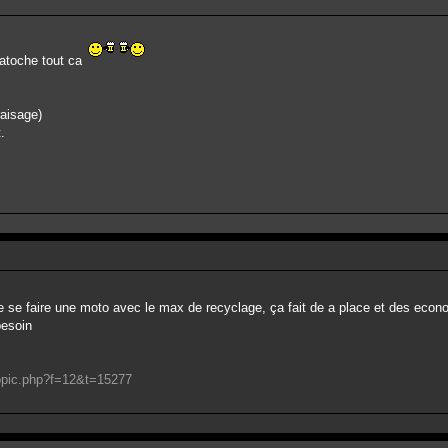
patoche tout ca
raisage)
.
de se faire une moto avec le max de recyclage, ça fait de a place et des econ
besoin
topic.php?f=12&t=15277