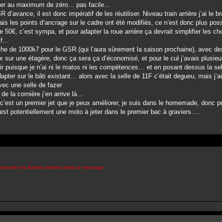
ocher au maximum de zéro… pas facile…
 d’avance, il est donc impératif de les réutiliser. Niveau train arrière j’ai le b
mais les points d’ancrage sur le cadre ont été modifiés, ce n’est donc plus poss
 50€, c’est sympa, et pour adapter la roue arrière ça devrait simplifier les 
dif…
che de 1000k7 pour le GSR (qui l’aura sûrement la saison prochaine), avec des
gex sur une étagère, donc ça sera ça d’économisé, et pour le cul j’avais plusi
tir puisque je n’ai ni le matos ni les compétences… et en posant dessus la sell
ter sur le bâti existant… alors avec la selle de 11F c’était degueu, mais j’ai
vec une selle de fazer
e la cornière j’en arrive là…
s c’est un premier jet que je peux améliorer, je suis dans le homemade, donc 
’est potentiellement une moto à jeter dans le premier bac à graviers….
onsulter les fichiers insérés dans ce message.