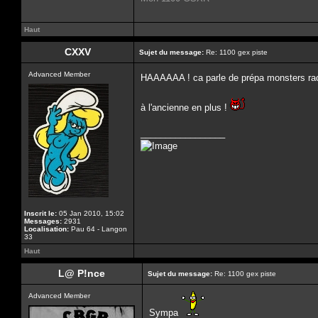
Haut
CXXV
Sujet du message:
Re: 1100 gex piste
Advanced Member
HAAAAAA ! ca parle de prépa monsters r
à l'ancienne en plus !
_________________
Inscrit le:
05 Jan 2010, 15:02
Messages:
2931
Localisation:
Pau 64 - Langon
33
Haut
L@ P!nce
Sujet du message:
Re: 1100 gex piste
Advanced Member
Sympa