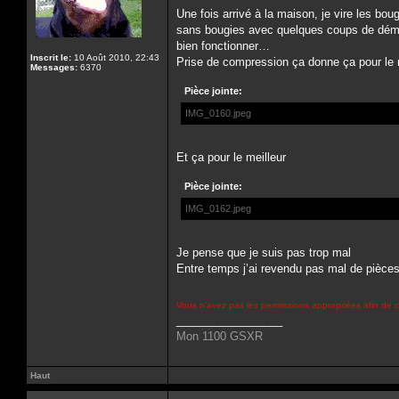
Une fois arrivé à la maison, je vire les bou
sans bougies avec quelques coups de démarr
bien fonctionner…
Inscrit le:
10 Août 2010, 22:43
Prise de compression ça donne ça pour le
Messages:
6370
Pièce jointe:
IMG_0160.jpeg
Et ça pour le meilleur
Pièce jointe:
IMG_0162.jpeg
Je pense que je suis pas trop mal
Entre temps j’ai revendu pas mal de pièces 
Vous n’avez pas les permissions appropriées afin de c
_________________
Mon 1100 GSXR
Haut