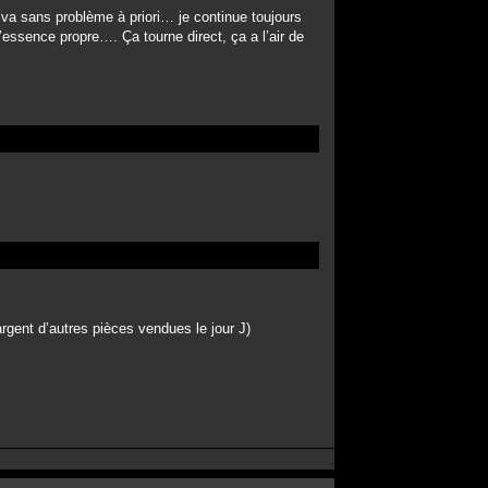
y va sans problème à priori… je continue toujours
essence propre…. Ça tourne direct, ça a l’air de
rgent d’autres pièces vendues le jour J)