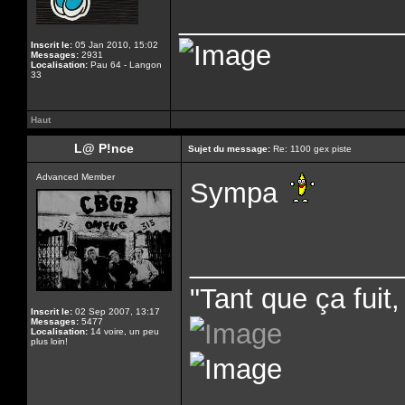
______________
Inscrit le:
05 Jan 2010, 15:02
Messages:
2931
Localisation:
Pau 64 - Langon
33
Haut
L@ P!nce
Sujet du message:
Re: 1100 gex piste
Advanced Member
Sympa
______________
"Tant que ça fuit, 
Inscrit le:
02 Sep 2007, 13:17
Messages:
5477
Localisation:
14 voire, un peu
plus loin!