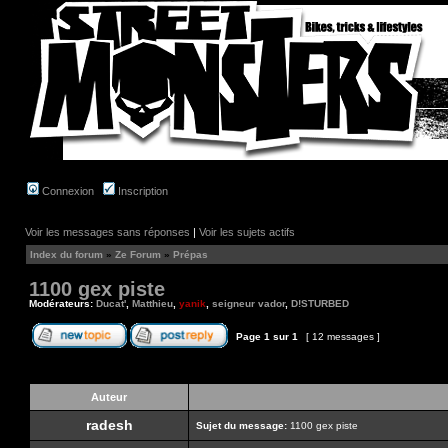
Connexion
Inscription
Voir les messages sans réponses
|
Voir les sujets actifs
Index du forum
»
Ze Forum
»
Prépas
1100 gex piste
Modérateurs:
Ducat'
,
Matthieu
,
yanik
,
seigneur vador
,
D!STURBED
Page
1
sur
1
[ 12 messages ]
Auteur
radesh
Sujet du message:
1100 gex piste