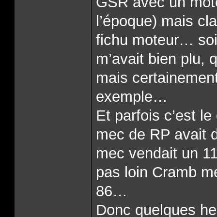
GSR avec un moteu
l’époque) mais cla
fichu moteur… soi
m’avait bien plu, 
mais certainement
exemple…
Et parfois c’est le
mec de RP avait d
mec vendait un 1
pas loin Cramb me
86…
Donc quelques heu