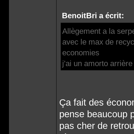
BenoitBri a écrit:
Allègement a la ser
avec le max de recycl
economies
j'ai un amorto arrièr
Ça fait des économ
pense beaucoup po
pas cher de retrou