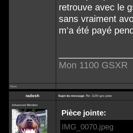
retrouve avec le g
sans vraiment avoi
m’a été payé pend
______________
Mon 1100 GSXR
Haut
radesh
Sujet du message:
Re: 1100 gex piste
Advanced Member
Pièce jointe:
IMG_0070.jpeg