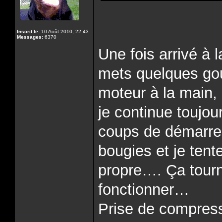
Inscrit le:
10 Août 2010, 22:43
Messages:
6370
Une fois arrivé à l
mets quelques gout
moteur à la main,
je continue toujo
coups de démarreur
bougies et je ten
propre…. Ça tourne
fonctionner…
Prise de compress