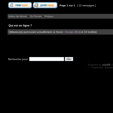
Page
1
sur
1
[ 12 messages ]
Index du forum
»
Ze Forum
»
Prépas
Qui est en ligne ?
Utilisateur(s) parcourant actuellement ce forum :
Google [Bot]
et 13 invité(s)
Rechercher pour:
Powered by
phpBB
©
Traduction réalisé