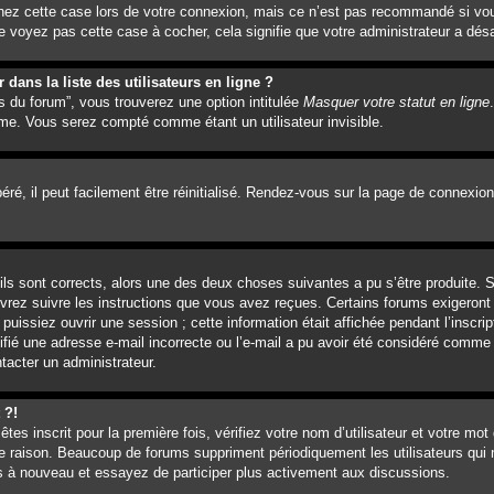
hez cette case lors de votre connexion, mais ce n’est pas recommandé si vou
e voyez pas cette case à cocher, cela signifie que votre administrateur a désa
ans la liste des utilisateurs en ligne ?
s du forum”, vous trouverez une option intitulée
Masquer votre statut en ligne
me. Vous serez compté comme étant un utilisateur invisible.
é, il peut facilement être réinitialisé. Rendez-vous sur la page de connexion
’ils sont corrects, alors une des deux choses suivantes a pu s’être produite.
evrez suivre les instructions que vous avez reçues. Certains forums exigeront
issiez ouvrir une session ; cette information était affichée pendant l’inscrip
ifié une adresse e-mail incorrecte ou l’e-mail a pu avoir été considéré comme 
tacter un administrateur.
 ?!
es inscrit pour la première fois, vérifiez votre nom d’utilisateur et votre mot
e raison. Beaucoup de forums suppriment périodiquement les utilisateurs qui n
vous à nouveau et essayez de participer plus activement aux discussions.