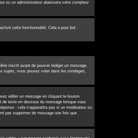
eur ou un administrateur abaissera votre compteur
 activé cette fonctionnalité. Cela a pour but
’être inscrit avant de pouvoir rédiger un message.
ux sujets, vous pouvez voter dans les sondages,
vez éditer un message en cliquant le bouton
out de texte en dessous du message lorsque vous
 réponse ; cela n’apparaîtra pas si un modérateur ou
uvent pas supprimer de message une fois que