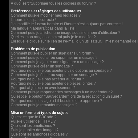
À quoi sert “Supprimer tous les cookies du forum” ?
Préférences et réglages des utilisateurs
Comment puis-je modifier mes réglages ?
L’heure n’est pas correcte !
J’ai modifié le fuseau horaire et l’heure n’est toujours pas correcte !
Ma langue n’apparaît pas dans la liste !
Comment puis-je afficher une image sous mon nom d’utilisateur ?
Quel est mon rang et comment puis-je le modifier ?
Lorsque je clique sur le lien de l’e-mail d’un utilisateur, il m’est demandé d
Problèmes de publication
Comment puis-je publier un sujet dans un forum ?
Comment puis-je éditer ou supprimer un message ?
Comment puis-je ajouter une signature à un message ?
Comment puis-je créer un sondage ?
Pourquoi ne puis-je pas ajouter plus d’options au sondage ?
Comment puis-je éditer ou supprimer un sondage ?
Pourquoi ne puis-je pas accéder au forum ?
Pourquoi ne puis-je pas ajouter de pièces jointes ?
Pourquoi ai-je reçu un avertissement ?
Comment puis-je rapporter des messages à un modérateur ?
Qu’est-ce le bouton “Sauvegarder” lors de la rédaction d’un sujet ?
Pourquoi mon message a-t-il besoin d’être approuvé ?
Comment puis-je remonter mes sujets ?
Mise en forme et types de sujets
Qu’est-ce que le BBCode ?
Puis-je utiliser de l’HTML ?
Que sont les émoticônes ?
Puis-je publier des images ?
Que sont les annonces globales ?