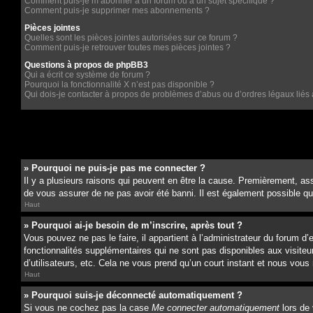
Comment puis-je m’abonner à un forum ou à un sujet spécifique ?
Comment puis-je supprimer mes abonnements ?
Pièces jointes
Quelles sont les pièces jointes autorisées sur ce forum ?
Comment puis-je retrouver toutes mes pièces jointes ?
Questions à propos de phpBB3
Qui a écrit ce système de forum ?
Pourquoi la fonctionnalité X n’est pas disponible ?
Qui dois-je contacter à propos de problèmes d’abus ou d’ordres légaux liés 
» Pourquoi ne puis-je pas me connecter ?
Il y a plusieurs raisons qui peuvent en être la cause. Premièrement, ass
de vous assurer de ne pas avoir été banni. Il est également possible que l
Haut
» Pourquoi ai-je besoin de m’inscrire, après tout ?
Vous pouvez ne pas le faire, il appartient à l’administrateur du forum 
fonctionnalités supplémentaires qui ne sont pas disponibles aux visiteu
d’utilisateurs, etc. Cela ne vous prend qu’un court instant et nous vo
Haut
» Pourquoi suis-je déconnecté automatiquement ?
Si vous ne cochez pas la case
Me connecter automatiquement
lors de 