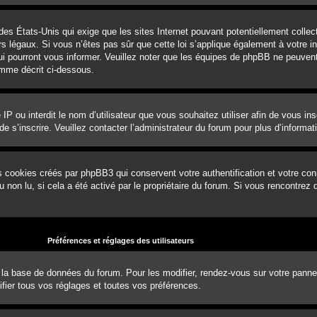
 des États-Unis qui exige que les sites Internet pouvant potentiellement coll
 légaux. Si vous n’êtes pas sûr que cette loi s’applique également à votre ins
ui pourront vous informer. Veuillez noter que les équipes de phpBB ne peuvent
omme décrit ci-dessous.
e IP ou interdit le nom d’utilisateur que vous souhaitez utiliser afin de vous in
e s’inscrire. Veuillez contacter l’administrateur du forum pour plus d’informat
s cookies créés par phpBB3 qui conservent votre authentification et votre con
ou non lu, si cela a été activé par le propriétaire du forum. Si vous rencontr
Préférences et réglages des utilisateurs
 la base de données du forum. Pour les modifier, rendez-vous sur votre panneau 
ier tous vos réglages et toutes vos préférences.