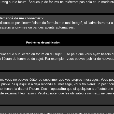
 rang sur le forum. Beaucoup de forums ne toléreront pas cela et un modérat
est demandé de me connecter ?
lisateurs par l’intermédiaire du formulaire e-mail intégré, si l’administrateur a
ilisateurs anonymes ou par des agents automatisés.
Problèmes de publication
uat situé sur l’écran du forum ou du sujet. Il se peut que vous ayez besoin d
e l’écran du forum ou du sujet. Par exemple : vous pouvez publier de nouvea
um, vous ne pouvez éditer ou supprimer que vos propres messages. Vous pou
é publié. Si quelqu’un a déjà répondu au message, vous trouverez un petit b
ontenant la date et l’heure. Ceci n’apparaîtra que si quelqu’un a effectué une
note exprimant leur raison. Veuillez noter que les utilisateurs normaux ne pe