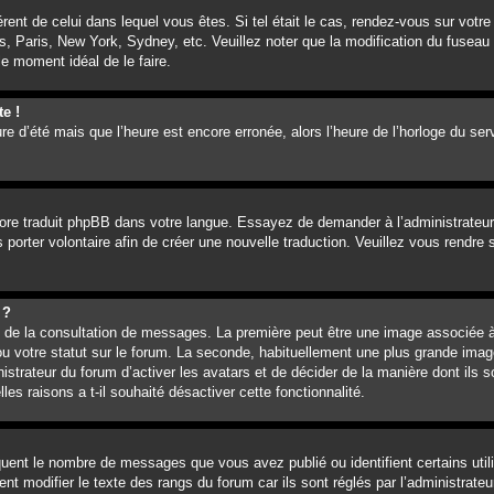
férent de celui dans lequel vous êtes. Si tel était le cas, rendez-vous sur votre
, Paris, New York, Sydney, etc. Veuillez noter que la modification du fuseau 
 le moment idéal de le faire.
te !
ure d’été mais que l’heure est encore erronée, alors l’heure de l’horloge du ser
ncore traduit phpBB dans votre langue. Essayez de demander à l’administrateur 
 porter volontaire afin de créer une nouvelle traduction. Veuillez vous rendre
 ?
rs de la consultation de messages. La première peut être une image associée à
ou votre statut sur le forum. La seconde, habituellement une plus grande imag
istrateur du forum d’activer les avatars et de décider de la manière dont ils s
es raisons a t-il souhaité désactiver cette fonctionnalité.
iquent le nombre de messages que vous avez publié ou identifient certains uti
nt modifier le texte des rangs du forum car ils sont réglés par l’administrat