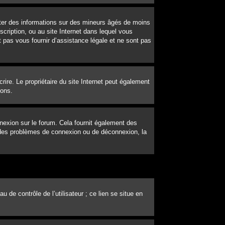
ecter des informations sur des mineurs âgés de moins
cription, ou au site Internet dans lequel vous
 pas vous fournir d’assistance légale et ne sont pas
scrire. Le propriétaire du site Internet peut également
ions.
nexion sur le forum. Cela fournit également des
ez des problèmes de connexion ou de déconnexion, la
de contrôle de l’utilisateur ; ce lien se situe en