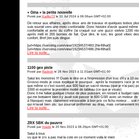
« Gina » la petite nouvelle
Posté par
Karlito73
le 31 Jul 2024 à 08.06am GMT+02:00
De retour aux affaires, après deux ans de travaux et quelques bobos plu
suis tourné vers une moto confortable. Donc histoire d’avoir quand même 
confortable et avec du coffre j’ai craqué sur une guzzi stelvio 1200 ntx
après midi et 200 bornes de fait. Que dire, le son, les good vibes de
confort. Bref j’en suis dingue.
[url=https://servimg.com/view/19234537/483:2hk49ha0]
[url=https://servimg.com/view/19234537/486:2hk49ha0]
Lire la suite...
[url=https://servimg.com/view/19234537/487:2hk49ha0]
1100 gex piste
Posté par
Radesh
le 28 Nov 2023 à 11.01am GMT+01:00
Salut les monstres !!! Ouais le titre on a l’impression d’un truc d’il y a 10 ou
Grosso modo je vous explique le pourquoi : après la monsters race je 
que même si c’est ouvert aux 600 faut un sacré niveau (que je n’ai pas) pou
1000 et espérer la première moitié de tableau (ce que je visais)
Donc il me fallait quelque chose de plus puissant, en restant à budget rais
qui me bottaient bien il y avait soit passer le 600 GSR avec un moteur de 7
à l’époque) mais clairement introuvable à bon prix ce fichu moteur… soit
qui m’avait bien plu, qui pourrait préformer au drag, mais certainement t
Lire la suite...
exemple…
Et parfois c’est le destin qui choisit pour nous. Un mec de RP avait de la 
un mec vendait un 1100 gsxf pour la même somme et pas loin Cramb m
1100 gsxr 86…
ZRX SBK du pauvre
Donc quelques heures de trajets plus tard je me retrouve avec le gsxf
maison sans vraiment avoir sorti de ronds puisque le trajet m’a été payé p
Posté par
Imade
le 20 Nov 2023 à 08.26pm GMT+01:00
Salut à tous
vu que le zrx a pas mal la cote en ce moment voila le mien