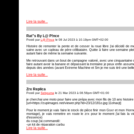
[url=https://postimg.cc/TKrkZvf2:2g1i15g0]
sur cette photo prise pendant des vacances , les avertis remarqueront un 
m'a bien fait flipper car j'ai roulé une journée en montagne avant de m'en 
Lire la suite...
[url=https://postimg.cc/mhwWnrQD:2g1i15g0]
je vous laisse chercher
Rat"s By L@ P!nce
Posté par
L@ P!nce
le 08 Jul 2023 à 10.19pm GMT+02:00
Histoire de remonter la pente et de cesser la roue libre j'ai décidé de 
saine avec un cadeau de père célibataire. Quitte à faire une semaine ple
autant faire de même la semaine suivante.
Me retrouvant dans un bout de campagne valoné, avec une cinquantaine 
faire autant avoir la banane et dépassant la trentaine je peux enfin assum
depuis des années (avant Extreme Machine et Sm je me suis tiré une belle
Lire la suite...
Alors je suis désolé mais par fiereté je n'ai pas conservé les photos 
Zrx Replica
photos quand je l'ai récupérée, elle était dégueulasse et juste pour ça j'avai
La seule que j'ai et je peux vous dire qu'à peine rentré, j'ai balancé ce ta
Posté par
Sebpuma
le 21 Mar 2023 à 08.58pm GMT+01:00
je cherchai une moto pour faire une prépa avec mon fils de 10 ans histoire 
[url=https://zupimages.net/viewer.php?id=23/27/q7v6.jpg:185ll876]
[url=https://zupimages.net/viewer.php?id=23/12/181o.jpg:11ohaxjt]
J'ai dépensé un bon petit billet pour lui retirer toute sa merde et j'ai été 
Pour le moment je vais faire le stock de pièce finir mon Gsxr et mon Hornet
dans un état presque nickel! J'ai toujours eu des Jap' et sicèrement, qu'el
montage), je vais remettre en route le zrx pour le moment j'ai fais la vida
à l'abri je n'en ai jamais eu d'aussi propre! Et la finition générale est imp
d'essence)
est beau et propre sur cette machine!
du coup j'ai commandé:
-un kit de réparation carbu
Je vais pouvoir passer à l'ensemble même si certains ont dû déjà trouver 
Lire la suite...
-une batterie Lithium (celle d'origine était hs, mais après 2 jours sur le cha
neuve
pas grave pour le montage final j'ai besoin d'une petite batterie.
[url=https://zupimages.net/viewer.php?id=23/27/6rh3.jpeg:185ll876]