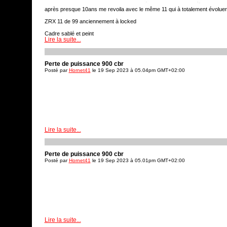
après presque 10ans me revoila avec le même 11 qui à totalement évoluer
ZRX 11 de 99 anciennement à locked
Cadre sablé et peint
Lire la suite...
Niveau châssis
Monocoque arrière style SBK merci à PETER
Perte de puissance 900 cbr
Selle sur mesure
Posté par
Hornet41
le 19 Sep 2023 à 05.04pm GMT+02:00
Commande reculée abm Classico
Support batterie Compton
Batterie antigravity
Support récepteur embrayage compton
Lire la suite...
Renfort axe boite de vitesse Webike ( ne me demander pas si sa fait la di
sans)
Amortisseurs shock factory
Perte de puissance 900 cbr
Posté par
Hornet41
le 19 Sep 2023 à 05.01pm GMT+02:00
Fourche yzf 750 reconditionnée avec usinage axe de colonne
Compteur motogadjet
Mc Nissin radiaux frein et embrayage
Plaquettes avant neuve
Durite avia neuve
Lire la suite...
Demi guidon réglables LSL