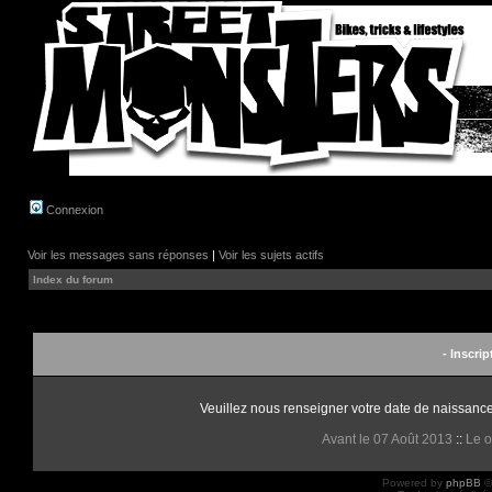
Connexion
Voir les messages sans réponses
|
Voir les sujets actifs
Index du forum
- Inscrip
Veuillez nous renseigner votre date de naissance 
Avant le 07 Août 2013
::
Le o
Powered by
phpBB
©