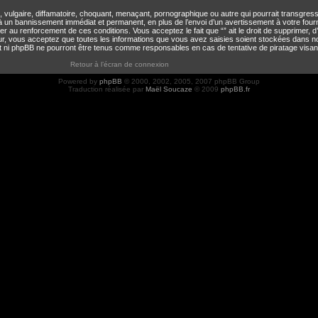
ulgaire, diffamatoire, choquant, menaçant, pornographique ou autre qui pourrait transgresser
à un bannissement immédiat et permanent, en plus de l’envoi d’un avertissement à votre four
 au renforcement de ces conditions. Vous acceptez le fait que “” ait le droit de supprimer, d’é
teur, vous acceptez que toutes les informations que vous avez saisies soient stockées dans n
 et ni phpBB ne pourront être tenus comme responsables en cas de tentative de piratage visa
Retour à l’écran de connexion
Powered by
phpBB
© 2000, 2002, 2005, 2007 phpBB Group
Traduction réalisée par
Maël Soucaze
© 2009
phpBB.fr