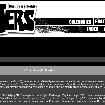
- Conditions d’utilisation
eetmonsters.net/forum”), vous acceptez d’être légalement responsable des conditions suivantes
 et/ou accéder à “”. Nous pouvons modifier ces conditions à n’importe quel moment et nous es
ême car si vous continuez à participer à “” après que les modifications aient été effectuées
r”, “logiciel phpBB”, “www.phpbb.com”, “phpBB Group”, “Équipes de phpBB”), qui est une solut
t être téléchargé depuis
www.phpbb.fr
ou
www.phpbb.com
. Le logiciel phpBB a pour seul but d
cceptons et/ou que nous n’acceptons pas. Pour plus d’informations à propos de phpBB, veui