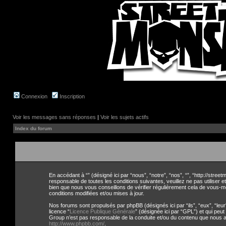
Connexion
Inscription
Voir les messages sans réponses
|
Voir les sujets actifs
Index du forum
En accédant à “” (désigné ici par “nous”, “notre”, “nos”, “”, “http://str
responsable de toutes les conditions suivantes, veuillez ne pas utiliser
bien que nous vous conseillons de vérifier régulièrement cela de vous-m
conditions modifiées et/ou mises à jour.
Nos forums sont propulsés par phpBB (désignés ici par “ils”, “eux”, “leu
licence “
Licence Publique Générale
” (désignée ici par “GPL”) et qui peu
Group n’est pas responsable de la conduite et/ou du contenu que nous a
http://www.phpbb.com/
.