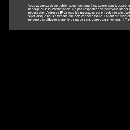
Vous acceptez de ne publier aucun contenu à caractère abusif, obscène, v
hébergé ou la loi internationale. Ne pas respecter cela peut vous mener 
nécessaire. L’adresse IP de tous les messages est enregistrée afin d’aider
sujet lorsque nous estimons que cela est nécessaire. En tant qu’utilisa
ne sera pas diffusée à une tierce partie sans votre consentement, ni “”