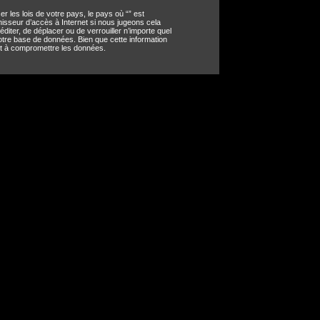
 les lois de votre pays, le pays où “” est
nisseur d’accès à Internet si nous jugeons cela
diter, de déplacer ou de verrouiller n’importe quel
otre base de données. Bien que cette information
nt à compromettre les données.