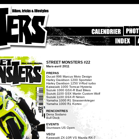
STREET MONSTERS #22
Mars-avril 2011
PREPAS
Ducati 996 Marcus Moto Design
Harley Davidson 1200 Sportster
Harley Davidson 1250 V-Rod turbo
Kawasaki 1000 Tomcat Hysteria
Suzuki 1000 GSX-R Bad Bikes
Suzuki 1100 GSX Martin Custom Wolf
Suzuki 1100 GSX-R Nimon
Yamaha 1000 R1 Strassenkrieger
Yamaha 1000 R1 Kortex
RENCONTRES
Dena Sodano
Bull Dock
EVENTS
Stuntwars US Open
VECU
Kawasaki ZX-10R VS Mazda RX-7